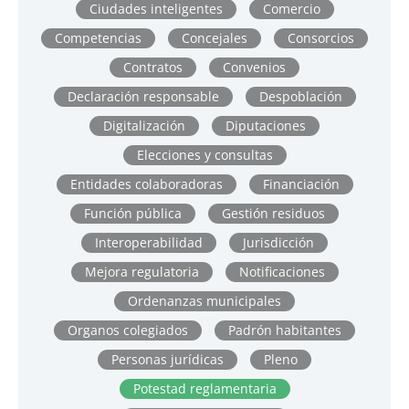
Ciudades inteligentes
Comercio
Competencias
Concejales
Consorcios
Contratos
Convenios
Declaración responsable
Despoblación
Digitalización
Diputaciones
Elecciones y consultas
Entidades colaboradoras
Financiación
Función pública
Gestión residuos
Interoperabilidad
Jurisdicción
Mejora regulatoria
Notificaciones
Ordenanzas municipales
Organos colegiados
Padrón habitantes
Personas jurídicas
Pleno
Potestad reglamentaria