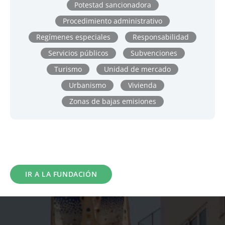
Potestad sancionadora
Procedimiento administrativo
Regímenes especiales
Responsabilidad
Servicios públicos
Subvenciones
Turismo
Unidad de mercado
Urbanismo
Vivienda
Zonas de bajas emisiones
IR A LA FUNDACIÓN