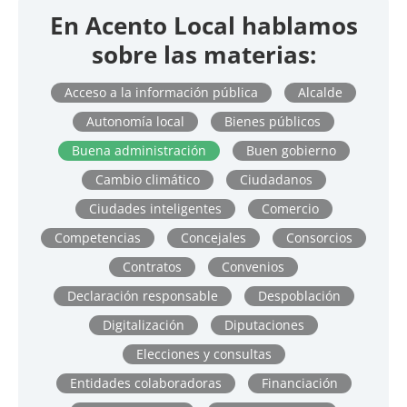
En Acento Local hablamos
sobre las materias:
Acceso a la información pública
Alcalde
Autonomía local
Bienes públicos
Buena administración
Buen gobierno
Cambio climático
Ciudadanos
Ciudades inteligentes
Comercio
Competencias
Concejales
Consorcios
Contratos
Convenios
Declaración responsable
Despoblación
Digitalización
Diputaciones
Elecciones y consultas
Entidades colaboradoras
Financiación