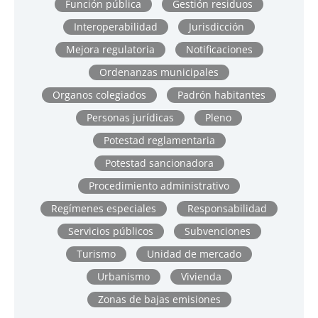
Función pública
Gestión residuos
Interoperabilidad
Jurisdicción
Mejora regulatoria
Notificaciones
Ordenanzas municipales
Organos colegiados
Padrón habitantes
Personas jurídicas
Pleno
Potestad reglamentaria
Potestad sancionadora
Procedimiento administrativo
Regímenes especiales
Responsabilidad
Servicios públicos
Subvenciones
Turismo
Unidad de mercado
Urbanismo
Vivienda
Zonas de bajas emisiones