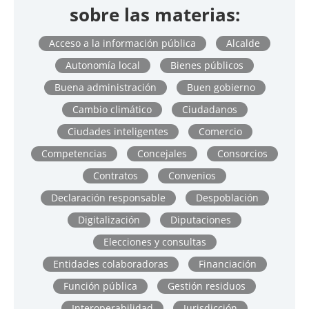
sobre las materias:
Acceso a la información pública
Alcalde
Autonomía local
Bienes públicos
Buena administración
Buen gobierno
Cambio climático
Ciudadanos
Ciudades inteligentes
Comercio
Competencias
Concejales
Consorcios
Contratos
Convenios
Declaración responsable
Despoblación
Digitalización
Diputaciones
Elecciones y consultas
Entidades colaboradoras
Financiación
Función pública
Gestión residuos
Interoperabilidad
Jurisdicción