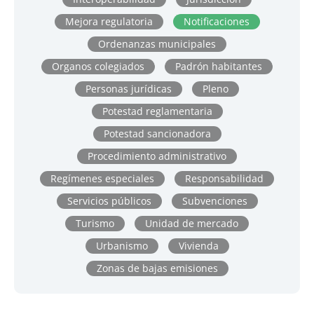
Mejora regulatoria
Notificaciones
Ordenanzas municipales
Organos colegiados
Padrón habitantes
Personas jurídicas
Pleno
Potestad reglamentaria
Potestad sancionadora
Procedimiento administrativo
Regímenes especiales
Responsabilidad
Servicios públicos
Subvenciones
Turismo
Unidad de mercado
Urbanismo
Vivienda
Zonas de bajas emisiones