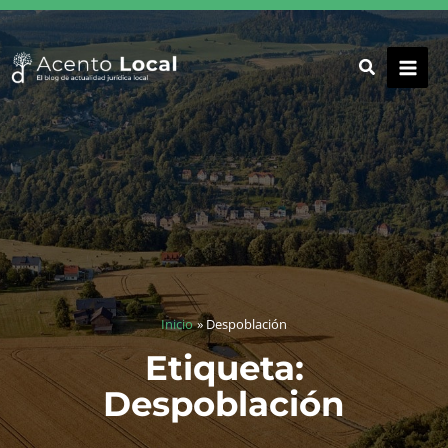
Ir
al
contenido
Inicio
Despoblación
Etiqueta:
Despoblación