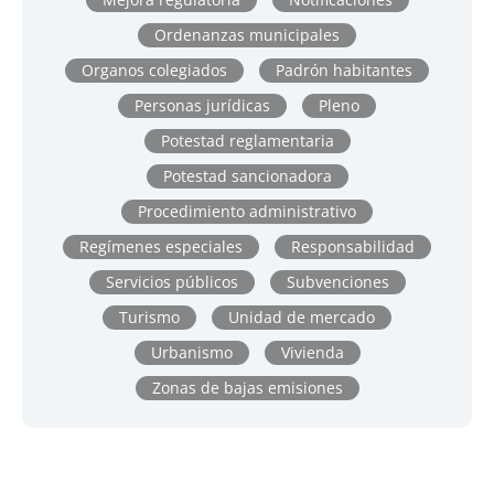
Ordenanzas municipales
Organos colegiados
Padrón habitantes
Personas jurídicas
Pleno
Potestad reglamentaria
Potestad sancionadora
Procedimiento administrativo
Regímenes especiales
Responsabilidad
Servicios públicos
Subvenciones
Turismo
Unidad de mercado
Urbanismo
Vivienda
Zonas de bajas emisiones