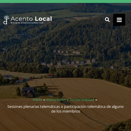
Ir
al
contenido
Inicio
Innovación y Sostenibilidad
Sesiones plenarias telemáticas o participación telemática de alguno
de los miembros