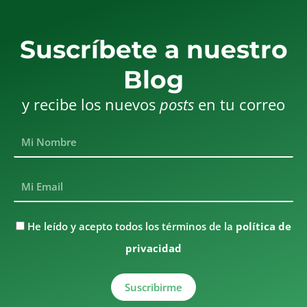
Suscríbete a nuestro
Blog
y recibe los nuevos
posts
en tu correo
Mi
Nombre
Mi
Email
He
He leído y acepto todos los términos de la
política de
leído
privacidad
y
acepto
todos
Suscribirme
los
términos