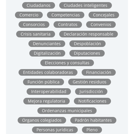
Ciudadanos
Ciudades inteligentes
Comercio
Competencias
Concejales
Consorcios
Contratos
Convenios
Crisis sanitaria
Declaración responsable
Denunciantes
Despoblación
Digitalización
Diputaciones
Elecciones y consultas
Entidades colaboradoras
Financiación
Función pública
Gestión residuos
Interoperabilidad
Jurisdicción
Mejora regulatoria
Notificaciones
Ordenanzas municipales
Organos colegiados
Padrón habitantes
Personas jurídicas
Pleno