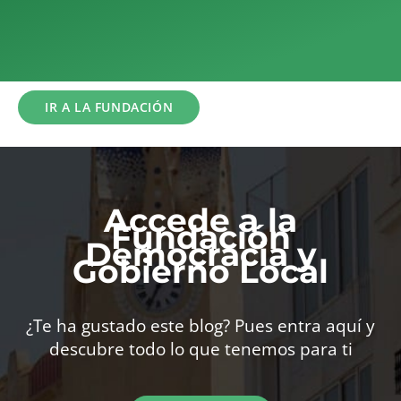
Alternative:
de
la
política
de
privacidad
IR A LA FUNDACIÓN
Accede a la
Fundación
Democracia y
Gobierno Local
¿Te ha gustado este blog? Pues entra aquí y
descubre todo lo que tenemos para ti