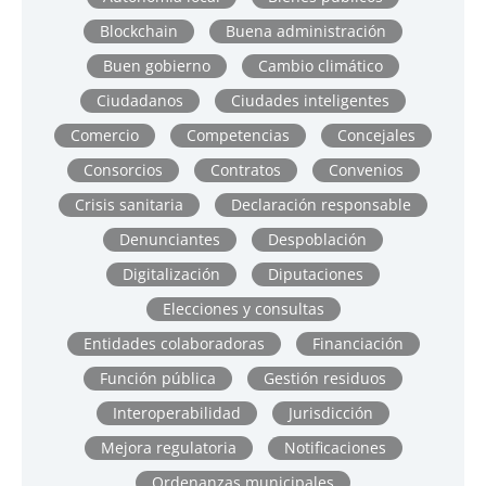
Blockchain
Buena administración
Buen gobierno
Cambio climático
Ciudadanos
Ciudades inteligentes
Comercio
Competencias
Concejales
Consorcios
Contratos
Convenios
Crisis sanitaria
Declaración responsable
Denunciantes
Despoblación
Digitalización
Diputaciones
Elecciones y consultas
Entidades colaboradoras
Financiación
Función pública
Gestión residuos
Interoperabilidad
Jurisdicción
Mejora regulatoria
Notificaciones
Ordenanzas municipales