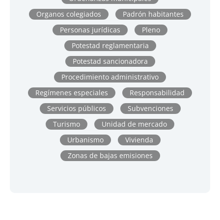
Organos colegiados
Padrón habitantes
Personas jurídicas
Pleno
Potestad reglamentaria
Potestad sancionadora
Procedimiento administrativo
Regímenes especiales
Responsabilidad
Servicios públicos
Subvenciones
Turismo
Unidad de mercado
Urbanismo
Vivienda
Zonas de bajas emisiones