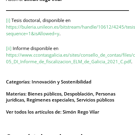
[i]
Tesis doctoral, disponible en
https://buleria.unileon.es/bitstream/handle/10612/4245/tes
sequence=1&isAllowed=y
.
[ii]
Informe disponible en
https://www.ccontasgalicia.es/sites/consello_de_contas/file
05_DI_Informe_de_fiscalizacion_ELM_de_Galicia_2021_C.pdf
.
Categorías:
Innovación y Sostenibilidad
Materias:
Bienes públicos
,
Despoblación
,
Personas
jurídicas
,
Regímenes especiales
,
Servicios públicos
Ver todos los artículos de:
Simón Rego Vilar