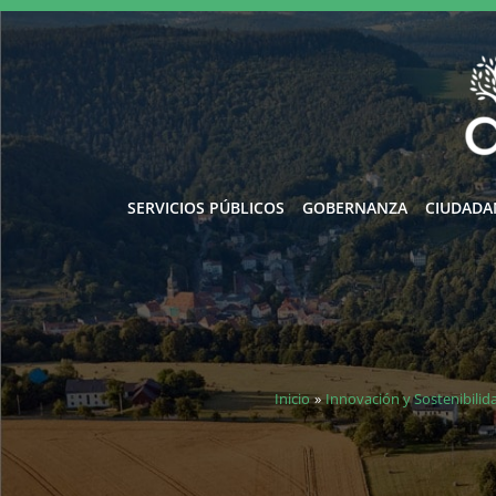
Ir
al
contenido
SERVICIOS PÚBLICOS
GOBERNANZA
CIUDADA
Inicio
Innovación y Sostenibilid