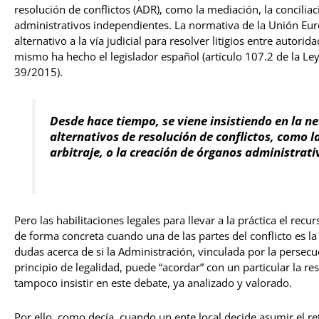
resolución de conflictos (ADR), como la mediación, la conciliaci
administrativos independientes. La normativa de la Unión Eur
alternativo a la vía judicial para resolver litigios entre autori
mismo ha hecho el legislador español (artículo 107.2 de la Ley
39/2015).
Desde hace tiempo, se viene insistiendo en la n
alternativos de resolución de conflictos,
como la
arbitraje, o la creación de órganos administrat
Pero las habilitaciones legales para llevar a la práctica el rec
de forma concreta cuando una de las partes del conflicto es 
dudas acerca de si la Administración, vinculada por la persecuc
principio de legalidad, puede “acordar” con un particular la re
tampoco insistir en este debate, ya analizado y valorado.
Por ello, como decía, cuando un ente local decide asumir el 