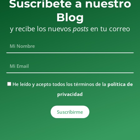
Suscríbete a nuestro
Blog
y recibe los nuevos
posts
en tu correo
Mi
Nombre
Mi
Email
He
He leído y acepto todos los términos de la
política de
leído
privacidad
y
acepto
todos
Suscribirme
los
términos
Alternative:
de
la
política