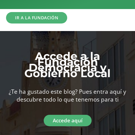
de
privacidad
IR A LA FUNDACIÓN
Accede a la
Fundación
Democracia y
Gobierno Local
¿Te ha gustado este blog? Pues entra aquí y
descubre todo lo que tenemos para ti
Accede aquí