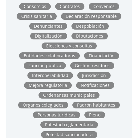
Consorcios
Contratos
Convenios
Crisis sanitaria
Declaración responsable
Denunciantes
Despoblación
Digitalización
Diputaciones
Elecciones y consultas
Entidades colaboradoras
Financiación
Función pública
Gestión residuos
Interoperabilidad
Jurisdicción
Mejora regulatoria
Notificaciones
Ordenanzas municipales
Organos colegiados
Padrón habitantes
Personas jurídicas
Pleno
Potestad reglamentaria
Potestad sancionadora