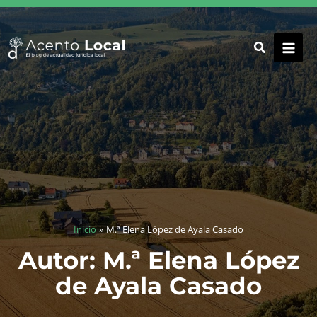
Ir
al
contenido
Inicio
M.ª Elena López de Ayala Casado
Autor: M.ª Elena López
de Ayala Casado