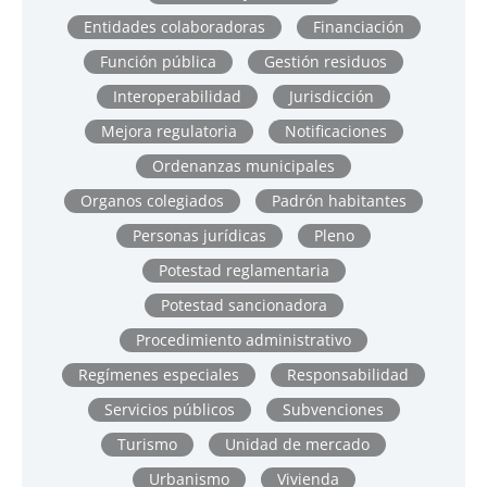
Entidades colaboradoras
Financiación
Función pública
Gestión residuos
Interoperabilidad
Jurisdicción
Mejora regulatoria
Notificaciones
Ordenanzas municipales
Organos colegiados
Padrón habitantes
Personas jurídicas
Pleno
Potestad reglamentaria
Potestad sancionadora
Procedimiento administrativo
Regímenes especiales
Responsabilidad
Servicios públicos
Subvenciones
Turismo
Unidad de mercado
Urbanismo
Vivienda