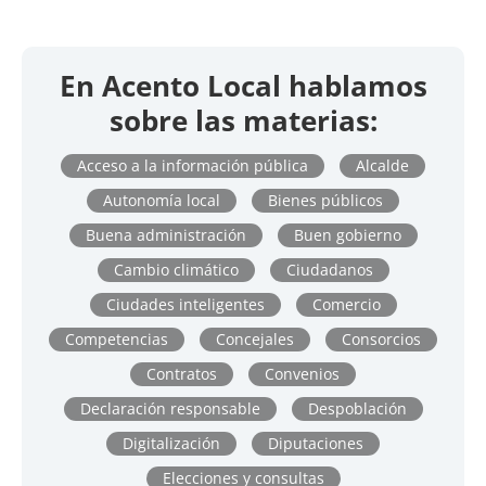
En Acento Local hablamos
sobre las materias:
Acceso a la información pública
Alcalde
Autonomía local
Bienes públicos
Buena administración
Buen gobierno
Cambio climático
Ciudadanos
Ciudades inteligentes
Comercio
Competencias
Concejales
Consorcios
Contratos
Convenios
Declaración responsable
Despoblación
Digitalización
Diputaciones
Elecciones y consultas